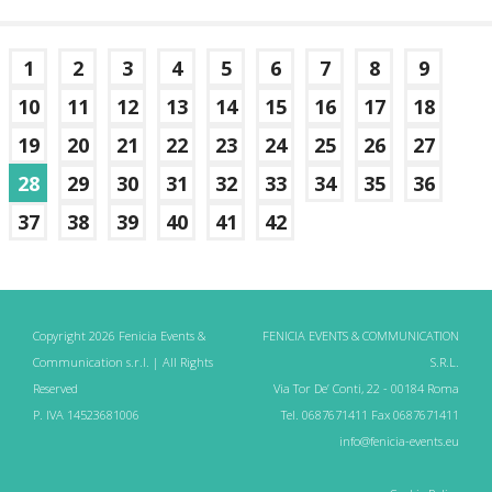
1
2
3
4
5
6
7
8
9
10
11
12
13
14
15
16
17
18
19
20
21
22
23
24
25
26
27
28
29
30
31
32
33
34
35
36
37
38
39
40
41
42
Copyright 2026 Fenicia Events &
FENICIA EVENTS & COMMUNICATION
Communication s.r.l. | All Rights
S.R.L.
Reserved
Via Tor De’ Conti, 22 - 00184 Roma
P. IVA 14523681006
Tel. 0687671411 Fax 0687671411
info@fenicia-events.eu